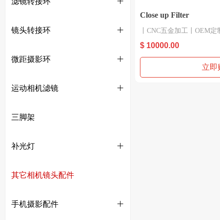
滤镜转接环
ꄶ
Close up Filter
镜头转接环
ꄶ
丨CNC五金加工丨OEM定制丨CE
等认证和检测
$ 10000.00
微距摄影环
ꄶ
产品型号：77mm +8、77mm
立即
产品材质：适配环，镜头
运动相机滤镜
ꄶ
产品适用：适配环，镜头
出口欧美日韩和东南亚等
三脚架
补光灯
ꄶ
其它相机镜头配件
手机摄影配件
ꄶ