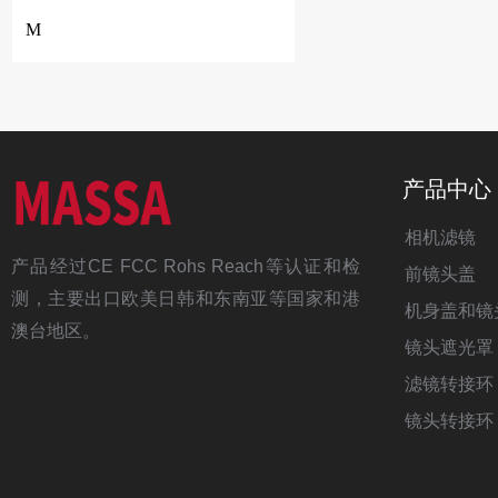
M
产品中心
相机滤镜
产品经过CE FCC Rohs Reach等认证和检
前镜头盖
测，主要出口欧美日韩和东南亚等国家和港
机身盖和镜
澳台地区。
镜头遮光罩
滤镜转接环
镜头转接环