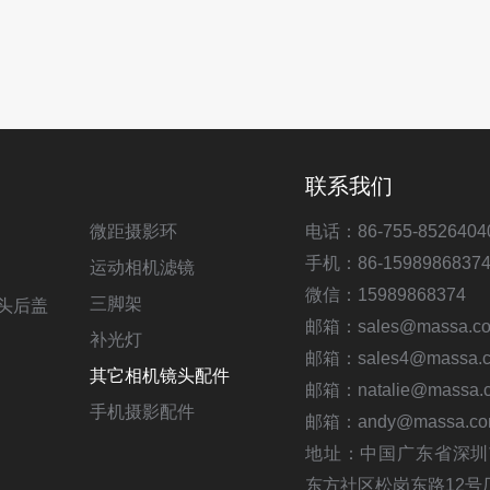
联系我们
微距摄影环
电话：86-755-8526404
手机：86-1598986837
运动相机滤镜
微信：15989868374
三脚架
头后盖
邮箱：sales@massa.co
补光灯
邮箱：sales4@massa.c
其它相机镜头配件
邮箱：natalie@massa.c
手机摄影配件
邮箱：andy@massa.co
地址：中国广东省深圳
东方社区松岗东路12号厂