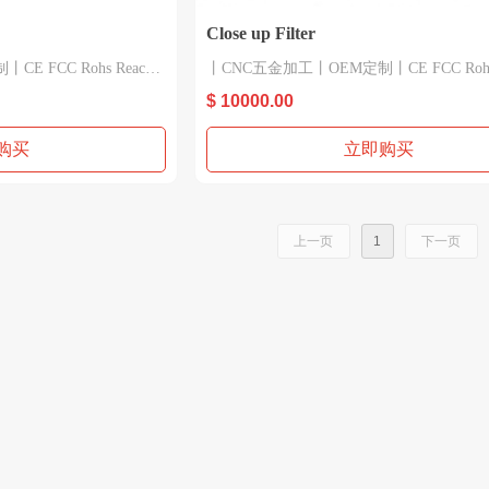
Close up Filter
 FCC Rohs Reach
丨CNC五金加工丨OEM定制丨CE FCC Rohs 
等认证和检测
$ 10000.00
 +10
产品型号：52mm +4、55mm +2、55mm +
购买
立即购买
盖，镜
产品材质：适配环，镜头盖，镜
盖，镜
产品适用：适配环，镜头盖，镜
上一页
1
下一页
国家和港澳台地区
出口欧美日韩和东南亚等国家和港澳台地