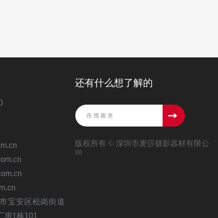
还有什么想了解的
0
4
版权所有 ©
深圳市麦莎摄影器材有限公
m.cn
司
om.cn
om.cn
m.cn
市宝安区松岗街道
房1栋101