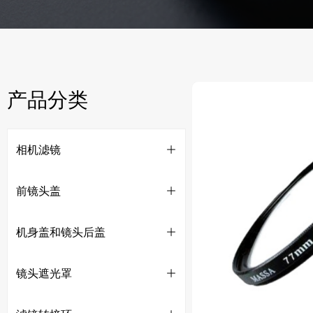
产品分类
相机滤镜
ꄶ
前镜头盖
ꄶ
机身盖和镜头后盖
ꄶ
镜头遮光罩
ꄶ