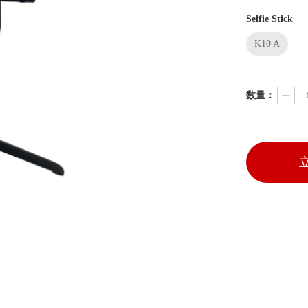
Selfie Stick
K10 A
数量：
ꄷ
立