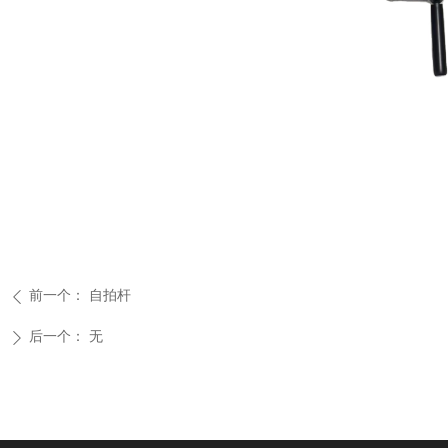
前一个：
自拍杆
ꄴ
后一个：
无
ꄲ