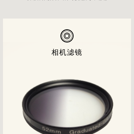
相机滤镜
相机滤镜
产品经过
CE FCC Rohs Reach
等认证和检测
欢迎各界朋友和客户光临指导