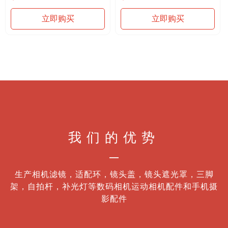
材质：铝合金
功能：镜头转接，手动
功能：镜头转接，手动
for Canon 相机
立即购买
立即购买
for Sony NEX 相机
我们的优势
—
生产相机滤镜，适配环，镜头盖，镜头遮光罩，三脚
架，自拍杆，补光灯等数码相机运动相机配件和手机摄
影配件