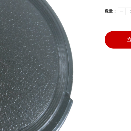
数量：
ꄷ
立