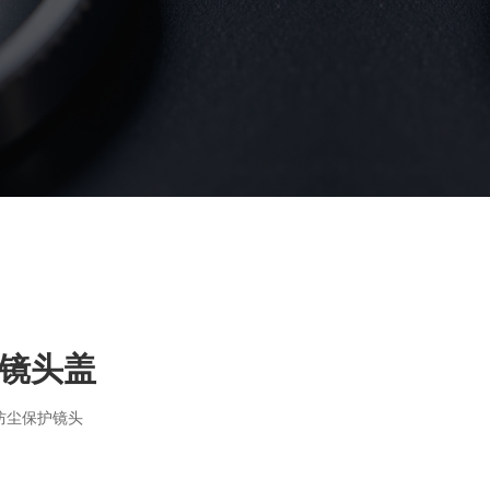
 镜头盖
 防尘保护镜头