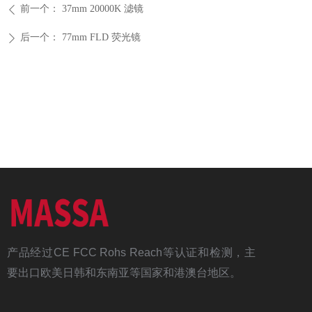
前一个：
37mm 20000K 滤镜
ꄴ
后一个：
77mm FLD 荧光镜
ꄲ
产品经过CE FCC Rohs Reach等认证和检测，主
要出口欧美日韩和东南亚等国家和港澳台地区。