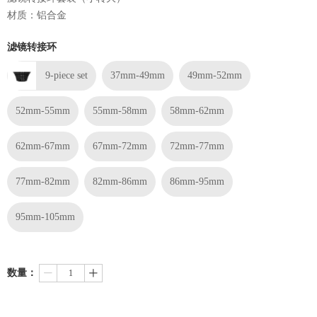
材质：铝合金
滤镜转接环
9-piece set
37mm-49mm
49mm-52mm
52mm-55mm
55mm-58mm
58mm-62mm
62mm-67mm
67mm-72mm
72mm-77mm
77mm-82mm
82mm-86mm
86mm-95mm
95mm-105mm
数量：
ꄷ
ꄸ