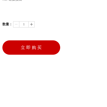
数量：
ꄷ
ꄸ
立 即 购 买