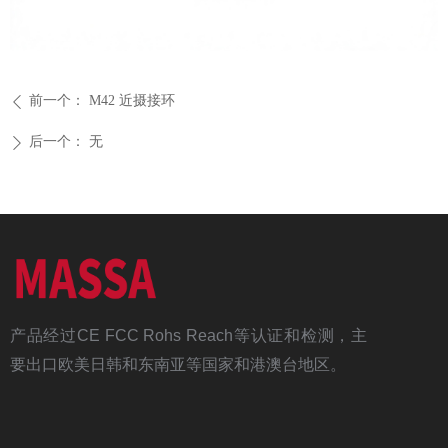
前一个：
M42 近摄接环
ꄴ
后一个：
无
ꄲ
产品经过CE FCC Rohs Reach等认证和检测，主
要出口欧美日韩和东南亚等国家和港澳台地区。