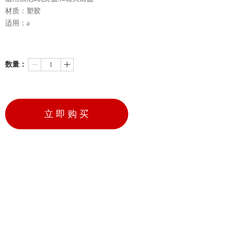
材质：塑胶
适用：a
数量：
ꄷ
ꄸ
立 即 购 买