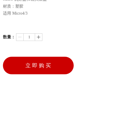
材质：塑胶
适用 Micro4/3
数量：
ꄷ
ꄸ
立 即 购 买