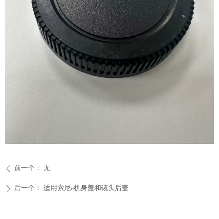
前一个：
无
ꄴ
后一个：
适用索尼a机身盖和镜头后盖
ꄲ